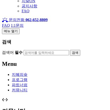
지숲ON
공지사항
FAQ
ring_volume
문의전화
062-652-8809
FAQ
1:1문의
메뉴 열기
검색
검색어
필수
검색
Menu
지혜의숲
프로그램
파트너쉽
커뮤니티
settings_ethernet