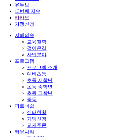
유튜브
13번째 지숲
카카오
가맹신청
지혜의숲
교육철학
걸어온길
사업분야
프로그램
프로그램 소개
예비초등
초등 저학년
초등 중학년
초등 고학년
중등
파트너쉽
센터현황
가맹신청
교재주문
커뮤니티