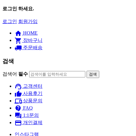
로그인 하세요.
로그인
회원가입
home
HOME
shopping_cart
장바구니
local_shipping
주문배송
검색
검색어
필수
검색
support_agent
고객센터
thumb_up
사용후기
devices
상품문의
contact_support
FAQ
question_answer
1:1문의
payment
개인결제
인스타그램